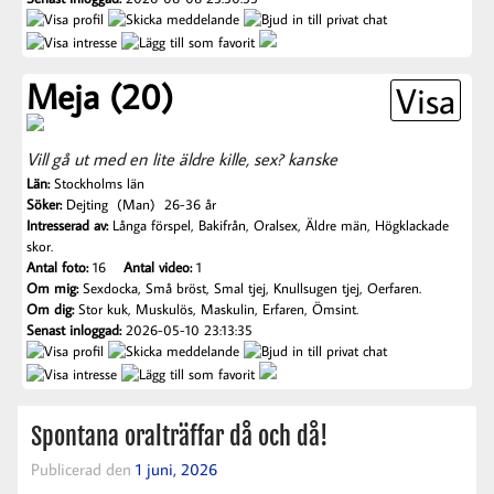
Meja (20)
Visa
Vill gå ut med en lite äldre kille, sex? kanske
Län:
Stockholms län
Söker:
Dejting (Man) 26-36 år
Intresserad av:
Långa förspel, Bakifrån, Oralsex, Äldre män, Högklackade
skor.
Antal foto:
16
Antal video:
1
Om mig:
Sexdocka, Små bröst, Smal tjej, Knullsugen tjej, Oerfaren.
Om dig:
Stor kuk, Muskulös, Maskulin, Erfaren, Ömsint.
Senast inloggad:
2026-05-10 23:13:35
Spontana oralträffar då och då!
Publicerad den
1 juni, 2026