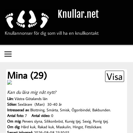
Hoppa
till
Knullar.net
innehåll
Knullannonser för dig som vill ha en knullkontakt
Mina (29)
Visa
Kan du lära mig nåt nytt?
Län:
Västra Götalands län
Söker:
Sexlärare (Man) 30-40 år
Intresserad av:
Blottning, Smärta, Smisk, Ögonbindel, Bakbunden.
Antal foto:
7
Antal video:
0
Om mig:
Pervers slyna, Silikonbröst, Kurvig tjej, Sexig, Porrig tjej.
Om dig:
Hård kuk, Rakad kuk, Maskulin, Hingst, Fittslickare.
Senast inloggad:
2026-08-08 23:30:55