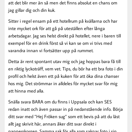
att det blir mer än så men det finns absolut en chans om
jag gillar dig och din kuk.
Sitter i regel ensam på ett hotellrum på kvällarna och har
inte mycket ork för att gå på uteställen efter långa
arbetsdagar. Jag ses helst direkt på hotellet, nere i baren till
exempel för en drink först så vi kan se om vi trivs med
varandra innan vi fortsätter upp på rummet.
Detta är rent spontant utav mig och jag hoppas bara få till
en riktig lyckoträff, vem vet. Tips, du bör ha ett bra foto i din
profil och helst även ett på kuken för att öka dina chanser
hos mig. Det strömmar in alldeles för mycket svar för mig
att hinna med alla.
Snälla svara BARA om du finns i Uppsala och kan SES
redan inatt och även passar in på nedanstående info. Börja
ditt svar med ”Hej Fröken sug” som ett bevis på att du läst
allt jag skrivit här, annars åker ditt svar direkt i
papperskorgen. Samma sak för alla som saknar foto i sin