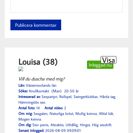
Alternative:
Visa
Louisa (38)
Inloggad nu
Vill du duscha med mig?
Län:
Västernorrlands län
Söker:
Knullkontakt (Man) 20-50 år
Intresserad av:
Sexpartyn, Rollspel, Swingerklubbar, Hårda tag,
Hämningslös sex.
Antal foto:
14
Antal video:
2
Om mig:
Sexgalen, Naturliga bröst, Mullig kvinna, Alltid kåt,
Mogen kvinna.
Om dig:
Stor penis, Attraktiv, Uthållig, Hingst, Hög sexdrift.
Senast inloggad:
2026-08-09 09:09:01