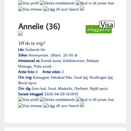
Visa
Annelie (36)
Inloggad nu
Vill du ta mig?
Län:
Gotlands län
Söker:
Anomymsex (Man) 20-50 år
Intresserad av:
Erotisk konst, Exhibitionism, Rollspel,
Massage, Prata snusk.
Antal foto:
6
Antal video:
2
Om mig:
Kuksugare, Helrakad fitta, Smal tjej, Knullsugen tjej,
Blond slyna.
Om dig:
Grov kuk, Smal, Maskulin, Oerfaren, Rejält sprut.
Senast inloggad:
2026-08-09 16:59:10